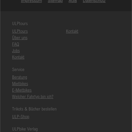
Impressum
Sitemap
AGB
Datenschutz
Anbieter
Google
ULPtours
Laufzeit
Session
ULPtours
Kontakt
Google verwendet dieses Cookie zur
Über uns
Zweck
Unterscheidung der Nutzer.
FAQ
Jobs
Kontakt
Service
Beratung
Mietbikes
E-Mietbikes
Welcher Fahrtyp bin ich?
Trikots & Bücher bestellen
ULP-Shop
ULPbike Verlag