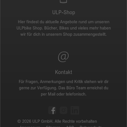
ULP-Shop
Name
_gid
Hier findest du aktuelle Angebote rund um unseren
Anbieter
Google
ULPbike Shop. Bücher, Bikes und vieles mehr haben
wir für dich in unserem Shop zusammengestellt.
Laufzeit
1 Tag
Dieses Cookie wird von Google Analytics
installiert. Das Cookie wird verwendet, um
Informationen darüber zu speichern, wie
Besucher eine Website nutzen, und hilft bei der
Kontakt
Erstellung eines Analyseberichts über den
Zweck
Für Fragen, Anmerkungen und Kritik stehen wir dir
Zustand der Website. Die gesammelten Daten,
gerne zur Verfügung. Das Büro Team erreichst du
einschließlich der Anzahl der Besucher, der
per Mail oder telefonisch.
Quelle, aus der sie gekommen sind, und der
Seiten, die in anonymisierter Form besucht
wurden.
© 2026 ULP GmbH. Alle Rechte vorbehalten
Name
_gat_gtag_UA_135905452_1