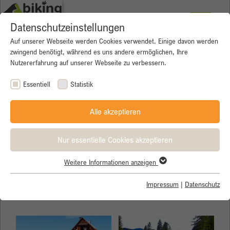
Datenschutzeinstellungen
Auf unserer Webseite werden Cookies verwendet. Einige davon werden
zwingend benötigt, während es uns andere ermöglichen, Ihre
Nutzererfahrung auf unserer Webseite zu verbessern.
Essentiell
Statistik
Alle akzeptieren
Nur essentielle Cookies akzeptieren
Weitere Informationen anzeigen
Essentiell
Essentielle Cookies werden für grundlegende Funktionen der
Impressum
|
Datenschutz
Mountainbike - Hüttentouren
Webseite benötigt. Dadurch ist gewährleistet, dass die Webseite
einwandfrei funktioniert.
Name
Cookie-Informationen anzeigen
cookie_optin