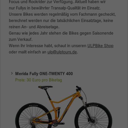
Focus und Rockrider zur Verfügung. Aktuell haben wir
nur Fullys in bewährter Transalp-Qualität im Einsatz.
Anbieter
ULPtours
Statistik
Unsere Bikes werden regelmäßig vom Fachmann gecheckt,
Statistik-Cookies helfen Webseiten-Besitzern zu verstehen, wie
berechnet werden nur die tatsächlichen Einsatztage, keine
Laufzeit
1 Jahr
Besucher mit Webseiten interagieren, indem Informationen anonym
reinen An- und Abreisetage.
gesammelt und gemeldet werden.
Genau wie jedes Jahr stehen die Bikes gegen Saisonende
Besucher müssen gefragt werden, ob sie der
zum Verkauf.
Zweck
Verwendung von Cookies zustimmen. Diese
Name
Cookie-Informationen anzeigen
_ga
Wenn ihr Interesse habt, schaut in unseren
ULPBike Shop
Entscheidung wird gespeichert.
oder mailt einfach an
ulp@ulptours.de
.
Anbieter
Google
Laufzeit
2 Jahre
Merida Fully ONE-TWENTY 400
Preis: 30 Euro pro Biketag
Dieses Cookie wird von Google Analytics
installiert. Das Cookie wird verwendet, um
Besucher-, Sitzungs- und Kampagnendaten zu
berechnen und die Nutzung der Website für
Zweck
den Analysebericht der Website zu verfolgen.
Die Cookies speichern Informationen anonym
und weisen eine zufällig generierte Nummer
zu, um eindeutige Besucher zu identifizieren.