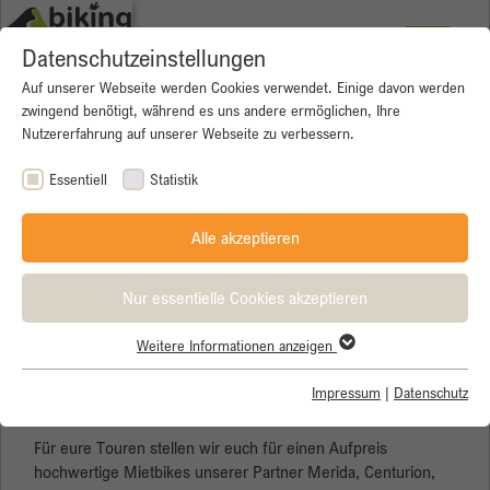
Datenschutzeinstellungen
Auf unserer Webseite werden Cookies verwendet. Einige davon werden
zwingend benötigt, während es uns andere ermöglichen, Ihre
Nutzererfahrung auf unserer Webseite zu verbessern.
Essentiell
Statistik
Alle akzeptieren
Nur essentielle Cookies akzeptieren
Weitere Informationen anzeigen
Essentiell
Essentielle Cookies werden für grundlegende Funktionen der
Impressum
|
Datenschutz
Mietbikes
Webseite benötigt. Dadurch ist gewährleistet, dass die Webseite
einwandfrei funktioniert.
Für eure Touren stellen wir euch für einen Aufpreis
hochwertige Mietbikes unserer Partner Merida, Centurion,
Name
Cookie-Informationen anzeigen
cookie_optin