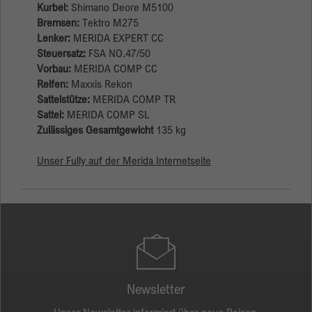
Kurbel:
Shimano Deore M5100
Bremsen:
Tektro M275
Anbieter
Google
Lenker:
MERIDA EXPERT CC
Steuersatz:
FSA NO.47/50
Laufzeit
Session
Vorbau:
MERIDA COMP CC
Reifen:
Maxxis Rekon
Google verwendet dieses Cookie zur
Zweck
Sattelstütze:
MERIDA COMP TR
Unterscheidung der Nutzer.
Sattel:
MERIDA COMP SL
Zulässiges Gesamtgewicht
135 kg
Unser Fully auf der Merida Internetseite
Newsletter