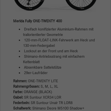
Name
_gid
Merida Fully ONE-TWENTY 400
Anbieter
Google
Dreifach konifizierter Aluminium-Rahmen mit
Laufzeit
1 Tag
trailorientierter Geometrie
120-mm-FLOAT-LINK-Fahrwerk am Heck und
Dieses Cookie wird von Google Analytics
130-mm-Federgabel
installiert. Das Cookie wird verwendet, um
Lockout an der Front und am Heck
Informationen darüber zu speichern, wie
Shimano-Antriebsstrang mit einfachem
Besucher eine Website nutzen, und hilft bei der
Kettenblatt
Erstellung eines Analyseberichts über den
Absenkbare Sattelstütze
Zweck
Zustand der Website. Die gesammelten Daten,
29er-Laufräder
einschließlich der Anzahl der Besucher, der
Rahmen:
ONE-TWENTY LITE
Quelle, aus der sie gekommen sind, und der
Rahmengrössen:
S, M, L, XL
Seiten, die in anonymisierter Form besucht
Farbe:
ORANGE (BLACK)
wurden.
Gabel:
SR Suntour XCR34 LOR
Federbein:
SR Suntour Unair TR LOR8
Schaltwerk:
Shimano Deore M5100 Shadow+
Name
_gat_gtag_UA_135905452_1