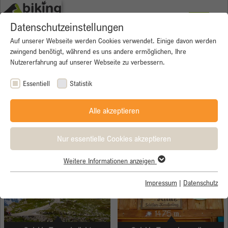
Datenschutzeinstellungen
Auf unserer Webseite werden Cookies verwendet. Einige davon werden
zwingend benötigt, während es uns andere ermöglichen, Ihre
Nutzererfahrung auf unserer Webseite zu verbessern.
Essentiell
Statistik
Alle akzeptieren
Nur essentielle Cookies akzeptieren
Weitere Informationen anzeigen
Essentiell
Essentielle Cookies werden für grundlegende Funktionen der
Impressum
|
Datenschutz
Webseite benötigt. Dadurch ist gewährleistet, dass die Webseite
einwandfrei funktioniert.
Name
Cookie-Informationen anzeigen
cookie_optin