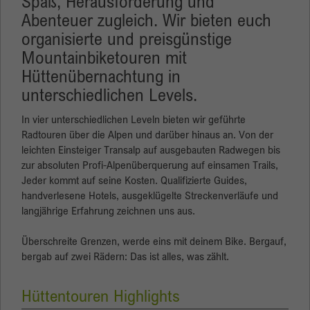
Spaß, Herausforderung und
Abenteuer zugleich. Wir bieten euch
organisierte und preisgünstige
Name
_gid
Mountainbiketouren mit
Anbieter
Google
Hüttenübernachtung in
unterschiedlichen Levels.
Laufzeit
1 Tag
In vier unterschiedlichen Leveln bieten wir geführte
Dieses Cookie wird von Google Analytics
Radtouren über die Alpen und darüber hinaus an. Von der
installiert. Das Cookie wird verwendet, um
leichten Einsteiger Transalp auf ausgebauten Radwegen bis
Informationen darüber zu speichern, wie
zur absoluten Profi-Alpenüberquerung auf einsamen Trails,
Besucher eine Website nutzen, und hilft bei der
Jeder kommt auf seine Kosten. Qualifizierte Guides,
Erstellung eines Analyseberichts über den
Zweck
handverlesene Hotels, ausgeklügelte Streckenverläufe und
Zustand der Website. Die gesammelten Daten,
langjährige Erfahrung zeichnen uns aus.
einschließlich der Anzahl der Besucher, der
Quelle, aus der sie gekommen sind, und der
Überschreite Grenzen, werde eins mit deinem Bike. Bergauf,
Seiten, die in anonymisierter Form besucht
bergab auf zwei Rädern: Das ist alles, was zählt.
wurden.
Hüttentouren Highlights
Name
_gat_gtag_UA_135905452_1